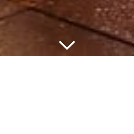
Der Verein
Seit ihrer Gründung am 25.Juni 1975 setzt sich
die Bundesarbeitsgemeinschaft der
Fahrlehrerausbildungsstätten (BAGFA e.V.)
erfolgreich für die Optimierung der
Fahrlehrerausbildung ein. Aus den